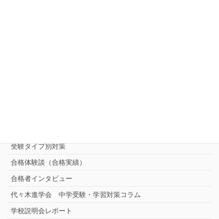
お知らせ
ご相談・お問い合わせ・資料請求
中受対策コース
中学受験 プロ家庭教師《小学部》
コース
（トップ）
進学塾別対策コース
志望校別中学受験対策
中学受験プロ家庭教師
完全指導コース
受験タイプ別対策
合格体験談（合格実績）
合格者インタビュー
代々木進学会 中学受験・学習対策コラム
学校説明会レポート