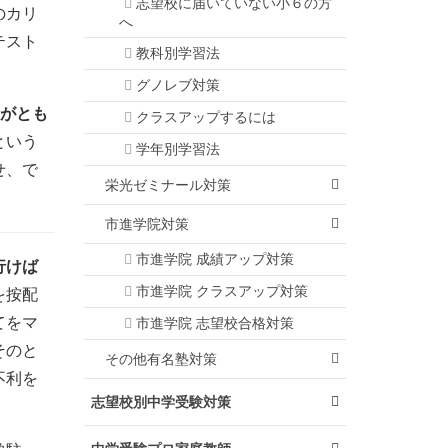
志望校に届いていない小６の方
のカリ
へ
テスト
教科別学習法
グノレブ対策
利がとも
クラスアップするには
という
学年別学習法
せ、で
栄光ゼミナール対策
市進学院対策
市進学院 成績アップ対策
行けば
市進学院 クラスアップ対策
を按配
てをマ
市進学院 志望校合格対策
そのと
その他有名塾対策
不利を
志望校別中学受験対策