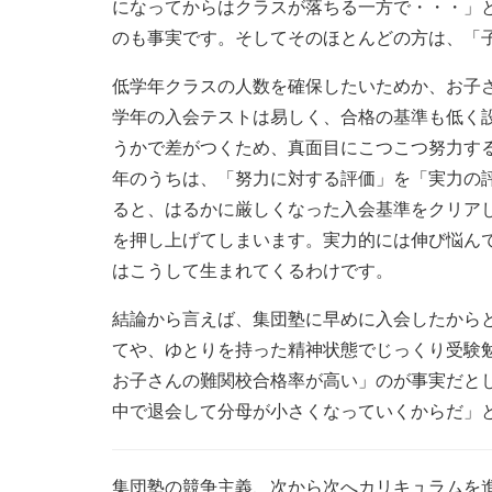
になってからはクラスが落ちる一方で・・・」
のも事実です。そしてそのほとんどの方は、「
低学年クラスの人数を確保したいためか、お子さ
学年の入会テストは易しく、合格の基準も低く
うかで差がつくため、真面目にこつこつ努力す
年のうちは、「努力に対する評価」を「実力の評
ると、はるかに厳しくなった入会基準をクリアし
を押し上げてしまいます。実力的には伸び悩ん
はこうして生まれてくるわけです。
結論から言えば、集団塾に早めに入会したから
てや、ゆとりを持った精神状態でじっくり受験
お子さんの難関校合格率が高い」のが事実だと
中で退会して分母が小さくなっていくからだ」
集団塾の競争主義、次から次へカリキュラムを