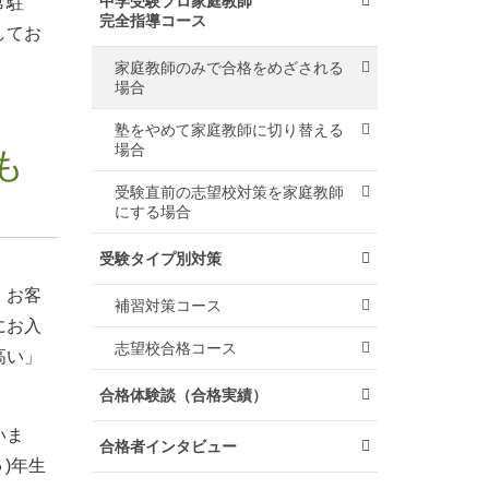
中学受験プロ家庭教師
常駐
完全指導コース
してお
家庭教師のみで合格をめざされる
場合
塾をやめて家庭教師に切り替える
場合
も
受験直前の志望校対策を家庭教師
にする場合
受験タイプ別対策
。お客
補習対策コース
にお入
志望校合格コース
高い」
合格体験談（合格実績）
いま
合格者インタビュー
)年生