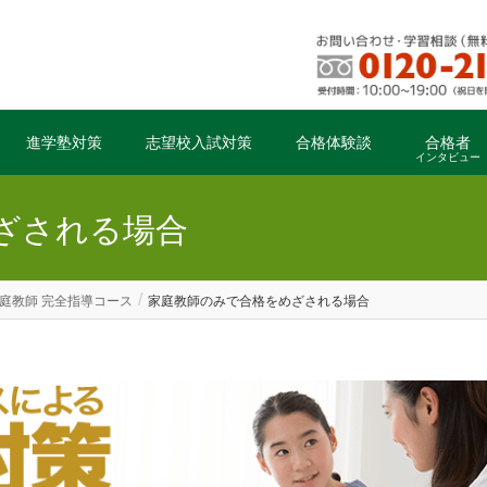
進学塾対策
志望校入試対策
合格体験談
合格者
インタビュー
ざされる場合
庭教師 完全指導コース
家庭教師のみで合格をめざされる場合