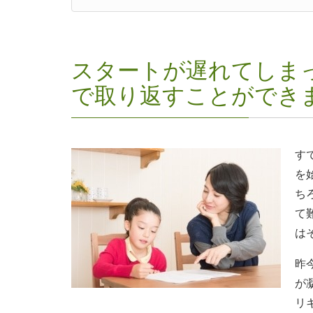
スタートが遅れてしま
で取り返すことができ
す
を
ち
て
は
昨
が
リ