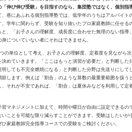
の「伸び伸び受験」を目指すのなら、集団塾ではなく、個別指
て、巷にあふれる個別指導塾では、低学年のうちはアルバイト
す。学年に関わらず、受験を知り抜いたプロ家庭教師に任せる
ると、「お子さんの理解度、成長度に合わせた無理のない指導
の身についていない者にそれはできません。
とつの単位として考え、お子さんの理解度、定着度を見ながら次
を決めていきます。「ここはもっと演習が必要だ」と判断した
説明しても不完全燃焼になる」と判断した分野は先送りにして
調節します。例えば「割合」のような算数の最重要範囲を扱う
し、それが不安であれば、「割合」は夏休みなどを利用して定
学習マネジメントに加えて、時間や曜日が自由に設定できるの
ないことを可能な限り減らすことができます。受験はしたいが
ぜひ家庭教師完全指導コースでの受験をご検討ください。