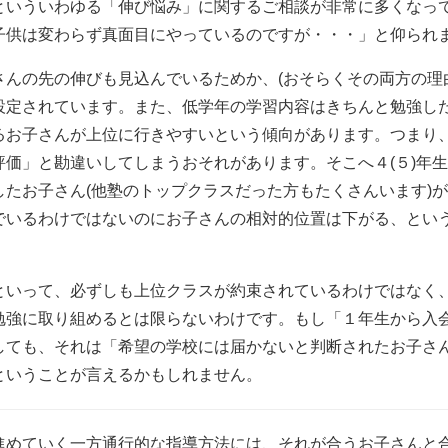
といういわゆる「伸び悩み」に関するご相談が非常に多くなっ
子供は変わらず真面目にやっているのですが・・・」と仰られ
んの先の伸びも見込んでいるためか、(おそらくその両方の理
設定されています。また、低学年の学習内容はきちんと勉強し
るお子さんが上位に行きやすいという傾向があります。つまり
価」と勘違いしてしまうおそれがあります。そこへ４(５)年
たお子さん(他塾のトップクラスだった方もたくさんいます)
でいるわけではないのにお子さんの相対的位置は下がる、とい
といって、必ずしも上位クラスが約束されているわけではなく
勉強に取り組めるとは限らないわけです。もし「１年生から入
しても、それは「希望の学校には届かないと判断されたお子さ
ということが言えるかもしれません。
進めていく一方通行的な指導方法には、それが合うお子さんと