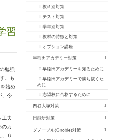
教科別対策
テスト対策
学年別対策
学習
教材の特徴と対策
オプション講座
早稲田アカデミー対策
早稲田アカデミーを知るために
の勉強
す。も
早稲田アカデミーで勝ち抜くた
めに
いを始め
志望校に合格するために
が、今
四谷大塚対策
も工夫
日能研対策
塾のカ
グノーブル(Gnoble)対策
え、６