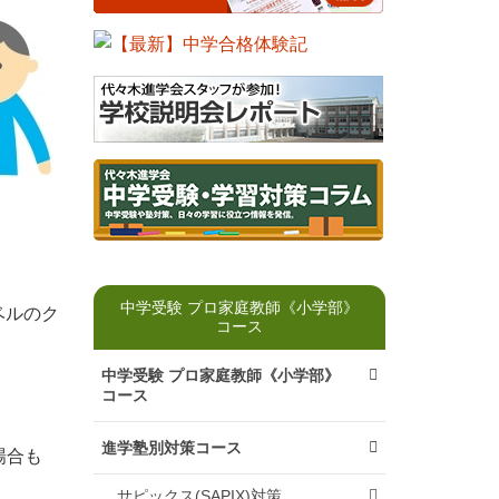
中学受験 プロ家庭教師《小学部》
ベルのク
コース
中学受験 プロ家庭教師《小学部》
コース
。
進学塾別対策コース
場合も
サピックス(SAPIX)対策