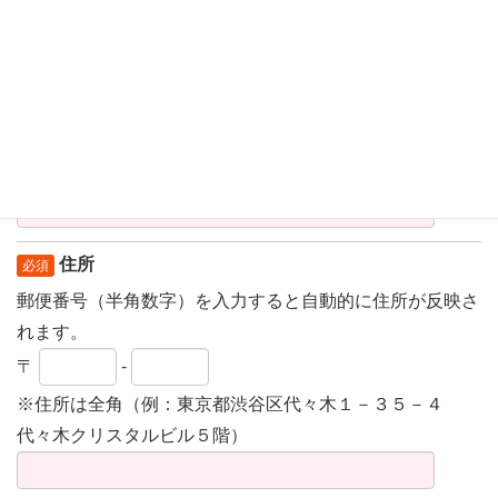
-
-
メールアドレス
必須
（例：sample@ist-haken.net）
確認のため再度ご記入ください
住所
必須
郵便番号（半角数字）を入力すると自動的に住所が反映さ
れます。
〒
-
※住所は全角（例：東京都渋谷区代々木１－３５－４
代々木クリスタルビル５階）