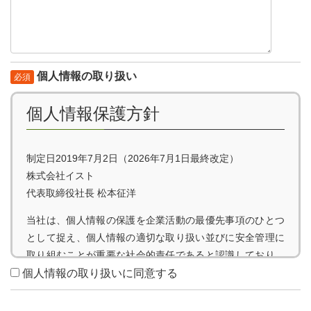
個人情報の取り扱い
必須
個人情報保護方針
制定日2019年7月2日（2026年7月1日最終改定）
株式会社イスト
代表取締役社長 松本征洋
当社は、個人情報の保護を企業活動の最優先事項のひとつ
として捉え、個人情報の適切な取り扱い並びに安全管理に
取り組むことが重要な社会的責任であると認識しており、
WEBサイトの運営や情報誌の出版、イベント開催、人材紹
個人情報の取り扱いに同意する
介事業、人材派遣等を通じて行う就職・転職情報の提供に
おいて、当社の商品・サービスをご利用になる皆様の個人