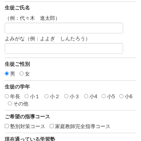
生徒ご氏名
（例：代々木 進太郎）
よみがな（例：よよぎ しんたろう）
生徒ご性別
男
女
生徒の学年
年長
小１
小２
小３
小4
小5
小6
その他
ご希望の指導コース
塾別対策コース
家庭教師完全指導コース
現在通っている学習塾