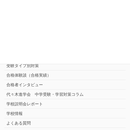
中受対策コース
中学受験 プロ家庭教師《小学部》
コース
（トップ）
進学塾別対策コース
志望校別中学受験対策
中学受験プロ家庭教師
完全指導コース
受験タイプ別対策
合格体験談（合格実績）
合格者インタビュー
代々木進学会 中学受験・学習対策コラム
学校説明会レポート
学校情報
よくある質問