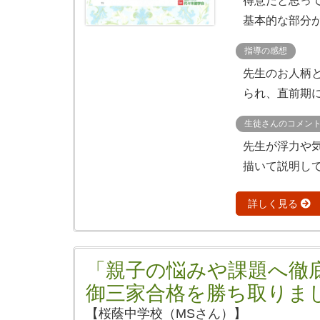
得意だと思っ
基本的な部分が
指導の感想
先生のお人柄
られ、直前期に
生徒さんのコメン
先生が浮力や
描いて説明して
詳しく見る
「親子の悩みや課題へ徹
御三家合格を勝ち取りま
【桜蔭中学校（MSさん）】