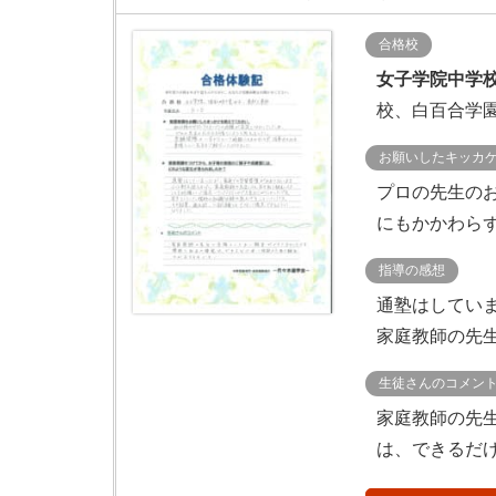
合格校
女子学院中学
校、白百合学
お願いしたキッカ
プロの先生のお
にもかかわらず
指導の感想
通塾はしてい
家庭教師の先生
生徒さんのコメン
家庭教師の先
は、できるだ