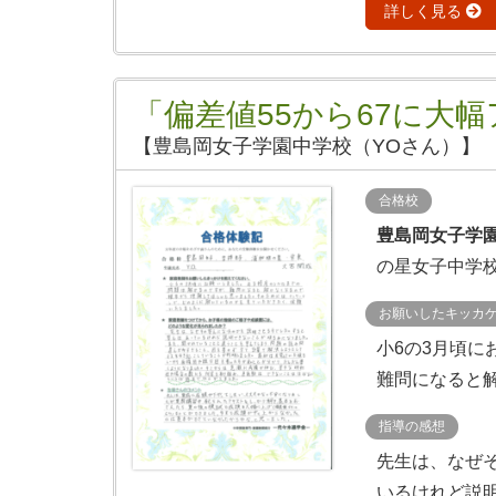
詳しく見る
「偏差値55から67に大
【豊島岡女子学園中学校（YOさん）】
合格校
豊島岡女子学
の星女子中学
お願いしたキッカ
小6の3月頃
難問になると解
指導の感想
先生は、なぜ
いるけれど説明