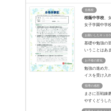
合格校
桜蔭中学校
、
女子学園中学
お願いしたキッカ
基礎や勉強の
いうことはあま
お子様の変化
勉強の進め方
イスを受け入れ
指導の感想
まさに百戦錬
やすくどうした