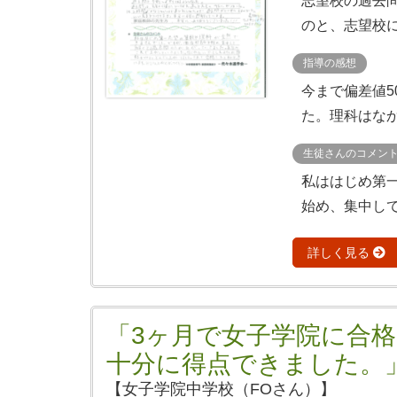
志望校の過去
のと、志望校に
指導の感想
今まで偏差値5
た。理科はなか
生徒さんのコメン
私ははじめ第
始め、集中して
詳しく見る
「3ヶ月で女子学院に合
十分に得点できました。
【女子学院中学校（FOさん）】