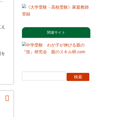
に、
支え
関連サイト
図を