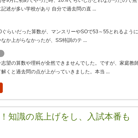
問を9月に初めてやった時、20%ぐらいしかとれなかったので焦
記述が多い学校があり 自分で過去問の直 ...
0ぐらいだった算数が、マンスリーやSOで53～55とれるよう
なか上がらなかったが、SS特訓のテ ...
ト
一志望の算数や理科が全然できませんでした。ですが、家庭教
解くと過去問の点が上がっていきました。本当 ...
格！知識の底上げをし、入試本番も
」