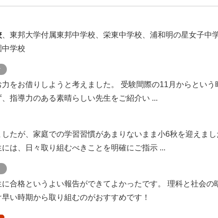
校
、東邦大学付属東邦中学校、栄東中学校、浦和明の星女子中
園中学校
ケ
力をお借りしようと考えました。 受験間際の11月からという
、指導力のある素晴らしい先生をご紹介い ...
ましたが、家庭での学習習慣があまりないまま小6秋を迎えまし
には、日々取り組むべきことを明確にご指示 ...
ト
生に合格というよい報告ができてよかったです。 理科と社会の
け早い時期から取り組むのがおすすめです！