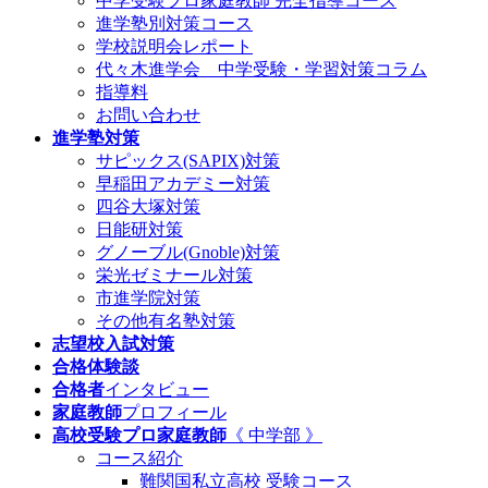
中学受験プロ家庭教師
完全指導コース
進学塾別対策コース
学校説明会レポート
代々木進学会 中学受験・学習対策コラム
指導料
お問い合わせ
進学塾対策
サピックス(SAPIX)対策
早稲田アカデミー対策
四谷大塚対策
日能研対策
グノーブル(Gnoble)対策
栄光ゼミナール対策
市進学院対策
その他有名塾対策
志望校入試対策
合格体験談
合格者
インタビュー
家庭教師
プロフィール
高校受験プロ家庭教師
《 中学部 》
コース紹介
難関国私立高校 受験コース