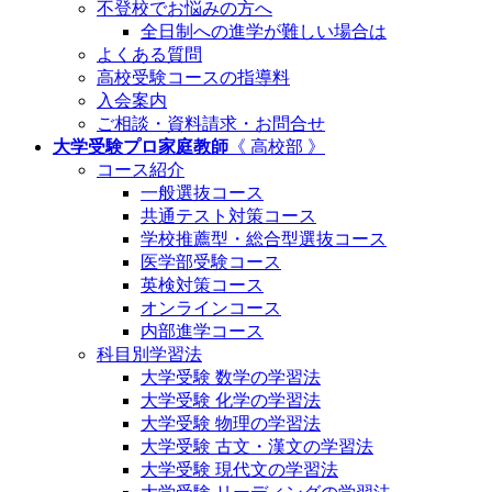
不登校でお悩みの方へ
全日制への進学が難しい場合は
よくある質問
高校受験コースの指導料
入会案内
ご相談・資料請求・お問合せ
大学受験プロ家庭教師
《 高校部 》
コース紹介
一般選抜コース
共通テスト対策コース
学校推薦型・総合型選抜コース
医学部受験コース
英検対策コース
オンラインコース
内部進学コース
科目別学習法
大学受験 数学の学習法
大学受験 化学の学習法
大学受験 物理の学習法
大学受験 古文・漢文の学習法
大学受験 現代文の学習法