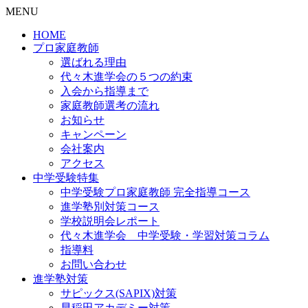
MENU
HOME
プロ家庭教師
選ばれる理由
代々木進学会の５つの約束
入会から指導まで
家庭教師選考の流れ
お知らせ
キャンペーン
会社案内
アクセス
中学受験特集
中学受験プロ家庭教師
完全指導コース
進学塾別対策コース
学校説明会レポート
代々木進学会 中学受験・学習対策コラム
指導料
お問い合わせ
進学塾対策
サピックス(SAPIX)対策
早稲田アカデミー対策