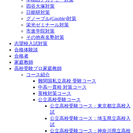
四谷大塚対策
日能研対策
グノーブル(Gnoble)対策
栄光ゼミナール対策
市進学院対策
その他有名塾対策
志望校入試対策
合格体験談
合格者
家庭教師
高校受験プロ家庭教師
コース紹介
難関国私立高校 受験コース
中高一貫校 対策コース
英検対策コース
公立高校受験コース
公立高校受験コース：東京都立高校入
試
公立高校受験コース：埼玉県立高校入
試
公立高校受験コース：神奈川県立高校