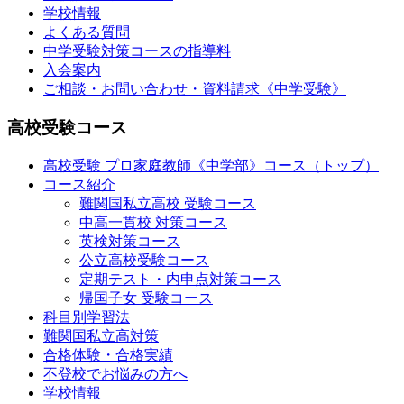
学校情報
よくある質問
中学受験対策コースの指導料
入会案内
ご相談・お問い合わせ・資料請求《中学受験》
高校受験コース
高校受験 プロ家庭教師
《中学部》
コース（トップ）
コース紹介
難関国私立高校 受験コース
中高一貫校 対策コース
英検対策コース
公立高校受験コース
定期テスト・内申点対策コース
帰国子女 受験コース
科目別学習法
難関国私立高対策
合格体験・合格実績
不登校でお悩みの方へ
学校情報