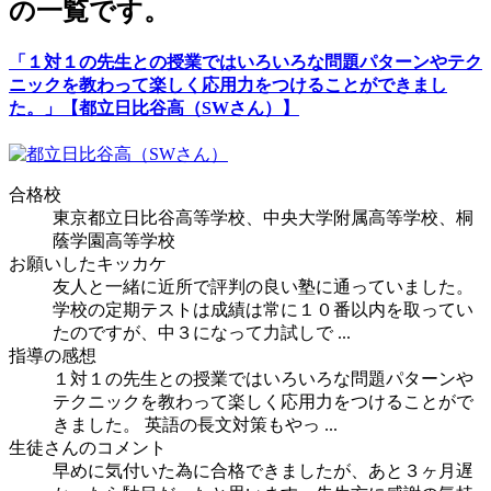
の一覧です。
「１対１の先生との授業ではいろいろな問題パターンやテク
ニックを教わって楽しく応用力をつけることができまし
た。」
【都立日比谷高（SWさん）】
合格校
東京都立日比谷高等学校
、中央大学附属高等学校、桐
蔭学園高等学校
お願いしたキッカケ
友人と一緒に近所で評判の良い塾に通っていました。
学校の定期テストは成績は常に１０番以内を取ってい
たのですが、中３になって力試しで ...
指導の感想
１対１の先生との授業ではいろいろな問題パターンや
テクニックを教わって楽しく応用力をつけることがで
きました。 英語の長文対策もやっ ...
生徒さんのコメント
早めに気付いた為に合格できましたが、あと３ヶ月遅