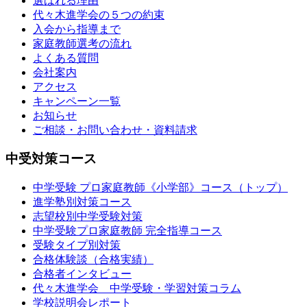
選ばれる理由
代々木進学会の５つの約束
入会から指導まで
家庭教師選考の流れ
よくある質問
会社案内
アクセス
キャンペーン一覧
お知らせ
ご相談・お問い合わせ・資料請求
中受対策コース
中学受験 プロ家庭教師《小学部》
コース
（トップ）
進学塾別対策コース
志望校別中学受験対策
中学受験プロ家庭教師
完全指導コース
受験タイプ別対策
合格体験談（合格実績）
合格者インタビュー
代々木進学会 中学受験・学習対策コラム
学校説明会レポート