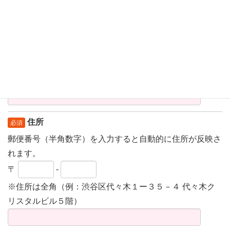
-
-
メールアドレス
必須
（例：sample@ist-haken.net）
確認のため再度ご記入ください
住所
必須
郵便番号（半角数字）を入力すると自動的に住所が反映さ
れます。
〒
-
※住所は全角（例：渋谷区代々木１ー３５－４ 代々木ク
リスタルビル５階）