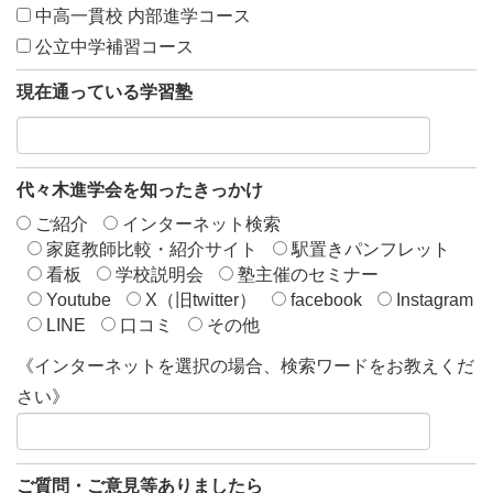
中高一貫校 内部進学コース
公立中学補習コース
現在通っている学習塾
代々木進学会を知ったきっかけ
ご紹介
インターネット検索
家庭教師比較・紹介サイト
駅置きパンフレット
看板
学校説明会
塾主催のセミナー
Youtube
X（旧twitter）
facebook
Instagram
LINE
口コミ
その他
《インターネットを選択の場合、検索ワードをお教えくだ
さい》
ご質問・ご意見等ありましたら