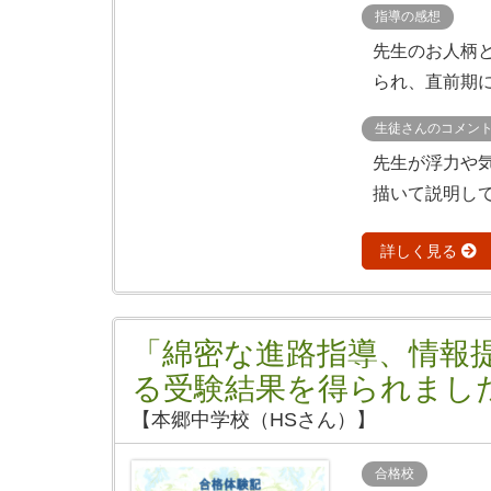
指導の感想
先生のお人柄
られ、直前期に
生徒さんのコメン
先生が浮力や
描いて説明して
詳しく見る
「綿密な進路指導、情報
る受験結果を得られまし
【本郷中学校（HSさん）】
合格校