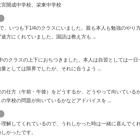
大宮開成中学校、栄東中学校
ケ
で、いつも下1/4のクラスにいました。親も本人も勉強のやり
途方にくれていました。国語は教え方も ...
ん中のクラスの上下におちつきました。本人は自習としては一日
量としては限界でしたが、それに合うよう ...
験の仕方（午前・午後）をどうするか、どうやって向いている
の学校の問題が向いているかなどアドバイスを ...
ト
を理解してくれているので、うれしかった時は一緒に喜んでく
のしかったです。