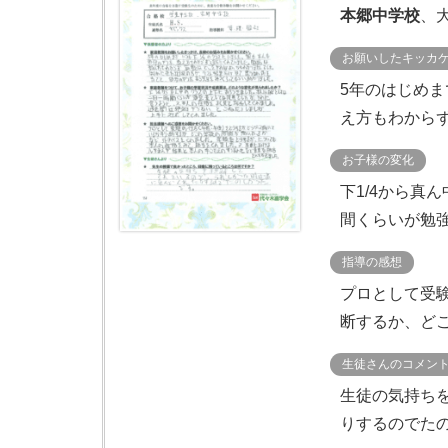
本郷中学校
、
お願いしたキッカ
5年のはじめま
え方もわからず
お子様の変化
下1/4から真
間くらいが勉強
指導の感想
プロとして受
断するか、どこ
生徒さんのコメン
生徒の気持ち
りするのでた