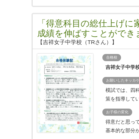
「得意科目の総仕上げに
成績を伸ばすことができ
【吉祥女子中学校（TRさん）】
合格校
吉祥女子中学
お願いしたキッカ
模試では、四
策を指導して
お子様の変化
得意だと思っ
基本的な部分が