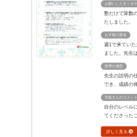
お願いしたキッカ
塾だけで算数
たしました。
お子様の変化
週1で来てい
ました。先生は
指導の感想
先生の説明の
でき、成績の伸
生徒さんのコメン
自分のレベル
てくださったこ
詳しく見る