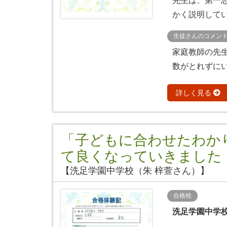
先生は、第一
かく説明してい
生徒さんのコメン
家庭教師の先
数がとれずにい
詳しく見る
「子どもに合わせたわか
て良くなっていきました
【洗足学園中学校（朱 梓萱さん）】
合格校
洗足学園中学