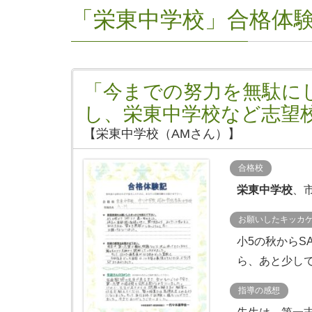
「栄東中学校」合格体
「今までの努力を無駄に
し、栄東中学校など志望
【栄東中学校（AMさん）】
合格校
栄東中学校
、
お願いしたキッカ
小5の秋からS
ら、あと少しで
指導の感想