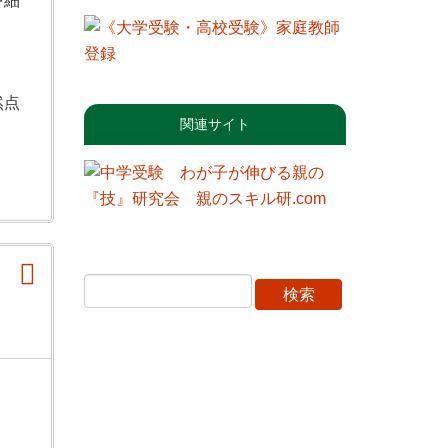
を細
然点
関連サイト