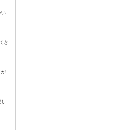
いい
てき
とが
説し