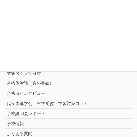
ご相談・お問い合わせ・資料請求
中受対策コース
中学受験 プロ家庭教師《小学部》
コース
（トップ）
進学塾別対策コース
志望校別中学受験対策
中学受験プロ家庭教師
完全指導コース
受験タイプ別対策
合格体験談（合格実績）
合格者インタビュー
代々木進学会 中学受験・学習対策コラム
学校説明会レポート
学校情報
よくある質問