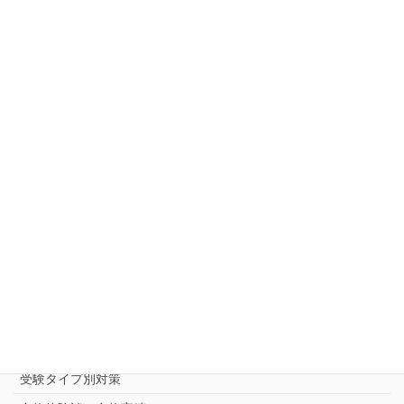
よくある質問
会社案内
アクセス
キャンペーン一覧
お知らせ
ご相談・お問い合わせ・資料請求
中受対策コース
中学受験 プロ家庭教師《小学部》
コース
（トップ）
進学塾別対策コース
志望校別中学受験対策
中学受験プロ家庭教師
完全指導コース
受験タイプ別対策