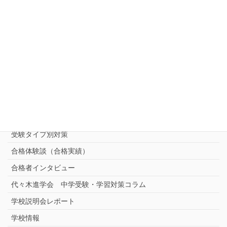
ご相談・お問い合わせ・資料請求
中受対策コース
中学受験 プロ家庭教師《小学部》
コース
（トップ）
進学塾別対策コース
志望校別中学受験対策
中学受験プロ家庭教師
完全指導コース
受験タイプ別対策
合格体験談（合格実績）
合格者インタビュー
代々木進学会 中学受験・学習対策コラム
学校説明会レポート
学校情報