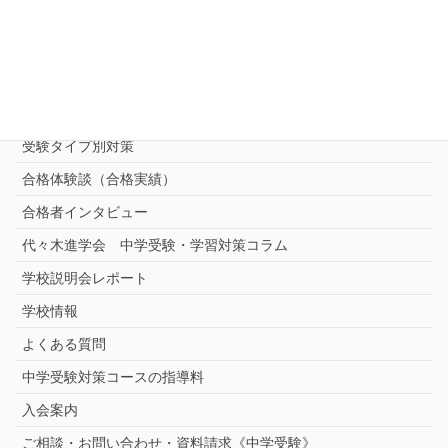
中学受験 プロ家庭教師《小学部》
コース
（トップ）
進学塾別対策コース
志望校別中学受験対策
中学受験プロ家庭教師
完全指導コース
受験タイプ別対策
合格体験談（合格実績）
合格者インタビュー
代々木進学会 中学受験・学習対策コラム
学校説明会レポート
学校情報
よくある質問
中学受験対策コースの指導料
入会案内
ご相談・お問い合わせ・資料請求《中学受験》