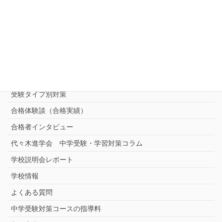
中受対策コース
中学受験 プロ家庭教師《小学部》
コース
（トップ）
進学塾別対策コース
志望校別中学受験対策
中学受験プロ家庭教師
完全指導コース
受験タイプ別対策
合格体験談（合格実績）
合格者インタビュー
代々木進学会 中学受験・学習対策コラム
学校説明会レポート
学校情報
よくある質問
中学受験対策コースの指導料