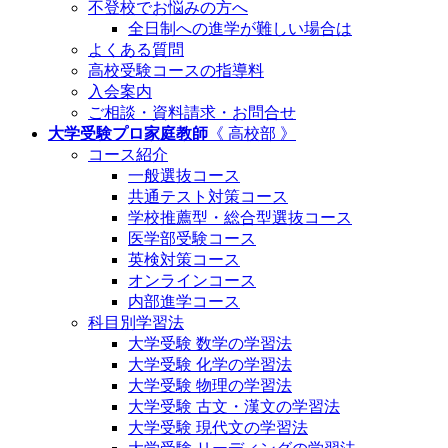
不登校でお悩みの方へ
全日制への進学が難しい場合は
よくある質問
高校受験コースの指導料
入会案内
ご相談・資料請求・お問合せ
大学受験プロ家庭教師
《 高校部 》
コース紹介
一般選抜コース
共通テスト対策コース
学校推薦型・総合型選抜コース
医学部受験コース
英検対策コース
オンラインコース
内部進学コース
科目別学習法
大学受験 数学の学習法
大学受験 化学の学習法
大学受験 物理の学習法
大学受験 古文・漢文の学習法
大学受験 現代文の学習法