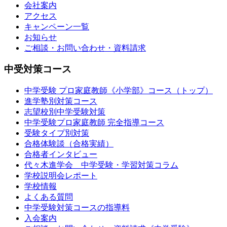
会社案内
アクセス
キャンペーン一覧
お知らせ
ご相談・お問い合わせ・資料請求
中受対策コース
中学受験 プロ家庭教師《小学部》
コース
（トップ）
進学塾別対策コース
志望校別中学受験対策
中学受験プロ家庭教師
完全指導コース
受験タイプ別対策
合格体験談（合格実績）
合格者インタビュー
代々木進学会 中学受験・学習対策コラム
学校説明会レポート
学校情報
よくある質問
中学受験対策コースの指導料
入会案内