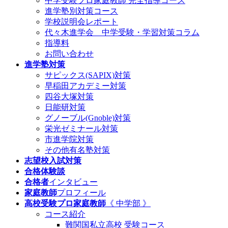
中学受験プロ家庭教師
完全指導コース
進学塾別対策コース
学校説明会レポート
代々木進学会 中学受験・学習対策コラム
指導料
お問い合わせ
進学塾対策
サピックス(SAPIX)対策
早稲田アカデミー対策
四谷大塚対策
日能研対策
グノーブル(Gnoble)対策
栄光ゼミナール対策
市進学院対策
その他有名塾対策
志望校入試対策
合格体験談
合格者
インタビュー
家庭教師
プロフィール
高校受験プロ家庭教師
《 中学部 》
コース紹介
難関国私立高校 受験コース