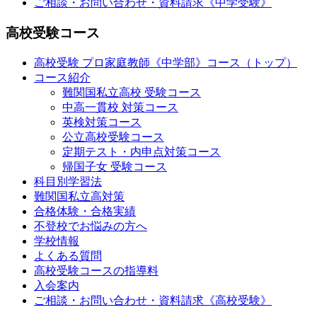
ご相談・お問い合わせ・資料請求《中学受験》
高校受験コース
高校受験 プロ家庭教師
《中学部》
コース（トップ）
コース紹介
難関国私立高校 受験コース
中高一貫校 対策コース
英検対策コース
公立高校受験コース
定期テスト・内申点対策コース
帰国子女 受験コース
科目別学習法
難関国私立高対策
合格体験・合格実績
不登校でお悩みの方へ
学校情報
よくある質問
高校受験コースの指導料
入会案内
ご相談・お問い合わせ・資料請求《高校受験》