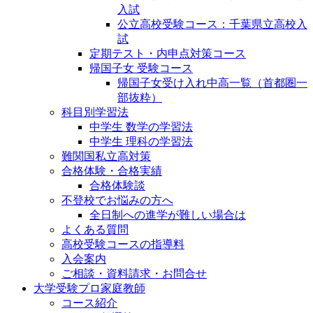
入試
公立高校受験コース：千葉県立高校入
試
定期テスト・内申点対策コース
帰国子女 受験コース
帰国子女受け入れ中高一覧（首都圏一
部抜粋）
科目別学習法
中学生 数学の学習法
中学生 理科の学習法
難関国私立高対策
合格体験・合格実績
合格体験談
不登校でお悩みの方へ
全日制への進学が難しい場合は
よくある質問
高校受験コースの指導料
入会案内
ご相談・資料請求・お問合せ
大学受験プロ家庭教師
コース紹介