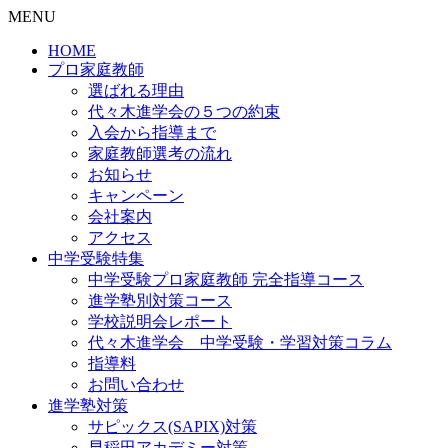
MENU
HOME
プロ家庭教師
選ばれる理由
代々木進学会の５つの約束
入会から指導まで
家庭教師選考の流れ
お知らせ
キャンペーン
会社案内
アクセス
中学受験特集
中学受験プロ家庭教師
完全指導コース
進学塾別対策コース
学校説明会レポート
代々木進学会 中学受験・学習対策コラム
指導料
お問い合わせ
進学塾対策
サピックス(SAPIX)対策
早稲田アカデミー対策