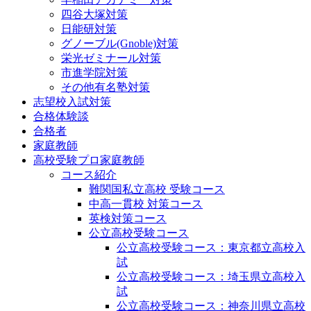
四谷大塚対策
日能研対策
グノーブル(Gnoble)対策
栄光ゼミナール対策
市進学院対策
その他有名塾対策
志望校入試対策
合格体験談
合格者
家庭教師
高校受験プロ家庭教師
コース紹介
難関国私立高校 受験コース
中高一貫校 対策コース
英検対策コース
公立高校受験コース
公立高校受験コース：東京都立高校入
試
公立高校受験コース：埼玉県立高校入
試
公立高校受験コース：神奈川県立高校