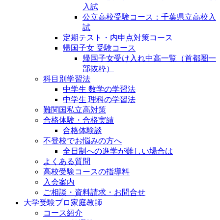
入試
公立高校受験コース：千葉県立高校入
試
定期テスト・内申点対策コース
帰国子女 受験コース
帰国子女受け入れ中高一覧（首都圏一
部抜粋）
科目別学習法
中学生 数学の学習法
中学生 理科の学習法
難関国私立高対策
合格体験・合格実績
合格体験談
不登校でお悩みの方へ
全日制への進学が難しい場合は
よくある質問
高校受験コースの指導料
入会案内
ご相談・資料請求・お問合せ
大学受験プロ家庭教師
コース紹介