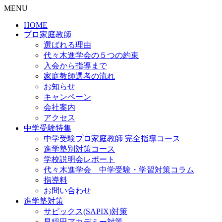
MENU
HOME
プロ家庭教師
選ばれる理由
代々木進学会の５つの約束
入会から指導まで
家庭教師選考の流れ
お知らせ
キャンペーン
会社案内
アクセス
中学受験特集
中学受験プロ家庭教師
完全指導コース
進学塾別対策コース
学校説明会レポート
代々木進学会 中学受験・学習対策コラム
指導料
お問い合わせ
進学塾対策
サピックス(SAPIX)対策
早稲田アカデミー対策