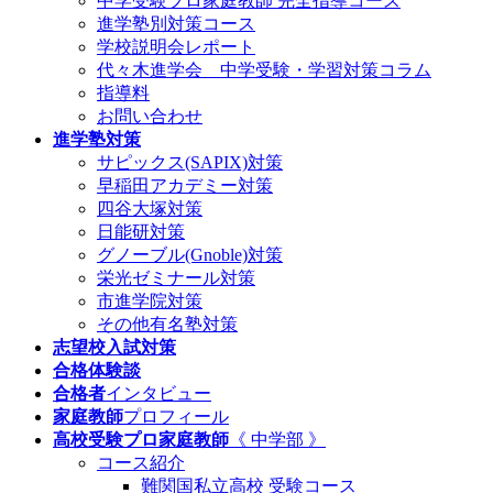
中学受験プロ家庭教師
完全指導コース
進学塾別対策コース
学校説明会レポート
代々木進学会 中学受験・学習対策コラム
指導料
お問い合わせ
進学塾対策
サピックス(SAPIX)対策
早稲田アカデミー対策
四谷大塚対策
日能研対策
グノーブル(Gnoble)対策
栄光ゼミナール対策
市進学院対策
その他有名塾対策
志望校入試対策
合格体験談
合格者
インタビュー
家庭教師
プロフィール
高校受験プロ家庭教師
《 中学部 》
コース紹介
難関国私立高校 受験コース