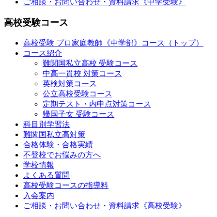
ご相談・お問い合わせ・資料請求《中学受験》
高校受験コース
高校受験 プロ家庭教師
《中学部》
コース（トップ）
コース紹介
難関国私立高校 受験コース
中高一貫校 対策コース
英検対策コース
公立高校受験コース
定期テスト・内申点対策コース
帰国子女 受験コース
科目別学習法
難関国私立高対策
合格体験・合格実績
不登校でお悩みの方へ
学校情報
よくある質問
高校受験コースの指導料
入会案内
ご相談・お問い合わせ・資料請求《高校受験》