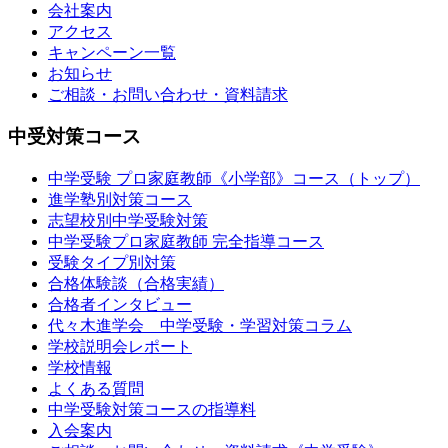
会社案内
アクセス
キャンペーン一覧
お知らせ
ご相談・お問い合わせ・資料請求
中受対策コース
中学受験 プロ家庭教師《小学部》
コース
（トップ）
進学塾別対策コース
志望校別中学受験対策
中学受験プロ家庭教師
完全指導コース
受験タイプ別対策
合格体験談（合格実績）
合格者インタビュー
代々木進学会 中学受験・学習対策コラム
学校説明会レポート
学校情報
よくある質問
中学受験対策コースの指導料
入会案内