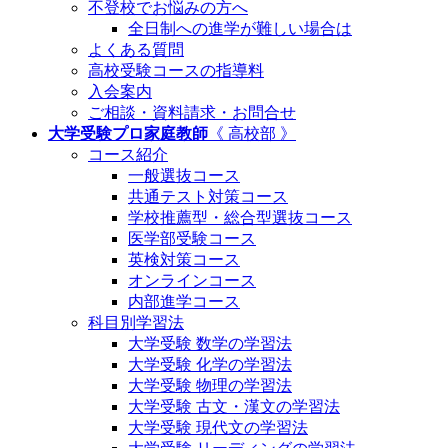
不登校でお悩みの方へ
全日制への進学が難しい場合は
よくある質問
高校受験コースの指導料
入会案内
ご相談・資料請求・お問合せ
大学受験プロ家庭教師
《 高校部 》
コース紹介
一般選抜コース
共通テスト対策コース
学校推薦型・総合型選抜コース
医学部受験コース
英検対策コース
オンラインコース
内部進学コース
科目別学習法
大学受験 数学の学習法
大学受験 化学の学習法
大学受験 物理の学習法
大学受験 古文・漢文の学習法
大学受験 現代文の学習法