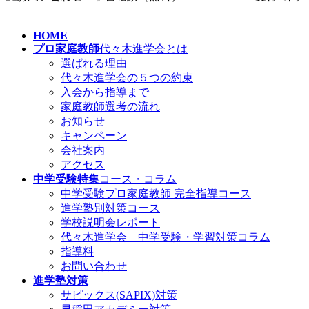
HOME
プロ家庭教師
代々木進学会とは
選ばれる理由
代々木進学会の５つの約束
入会から指導まで
家庭教師選考の流れ
お知らせ
キャンペーン
会社案内
アクセス
中学受験特集
コース・コラム
中学受験プロ家庭教師
完全指導コース
進学塾別対策コース
学校説明会レポート
代々木進学会 中学受験・学習対策コラム
指導料
お問い合わせ
進学塾対策
サピックス(SAPIX)対策