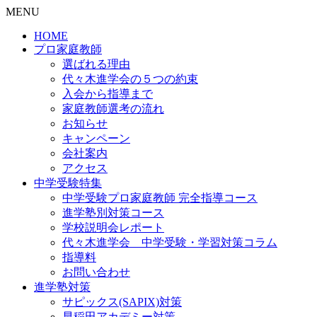
MENU
HOME
プロ家庭教師
選ばれる理由
代々木進学会の５つの約束
入会から指導まで
家庭教師選考の流れ
お知らせ
キャンペーン
会社案内
アクセス
中学受験特集
中学受験プロ家庭教師
完全指導コース
進学塾別対策コース
学校説明会レポート
代々木進学会 中学受験・学習対策コラム
指導料
お問い合わせ
進学塾対策
サピックス(SAPIX)対策
早稲田アカデミー対策