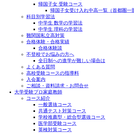
帰国子女 受験コース
帰国子女受け入れ中高一覧（首都圏一
科目別学習法
中学生 数学の学習法
中学生 理科の学習法
難関国私立高対策
合格体験・合格実績
合格体験談
不登校でお悩みの方へ
全日制への進学が難しい場合は
よくある質問
高校受験コースの指導料
入会案内
ご相談・資料請求・お問合せ
大学受験プロ家庭教師
コース紹介
一般選抜コース
共通テスト対策コース
学校推薦型・総合型選抜コース
医学部受験コース
英検対策コース