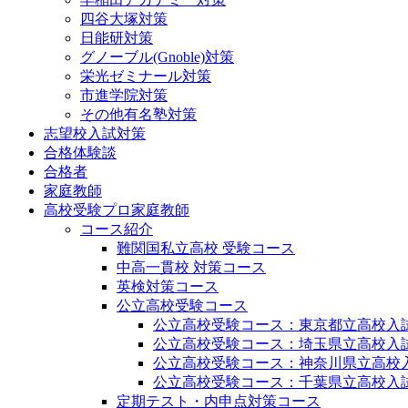
四谷大塚対策
日能研対策
グノーブル(Gnoble)対策
栄光ゼミナール対策
市進学院対策
その他有名塾対策
志望校入試対策
合格体験談
合格者
家庭教師
高校受験プロ家庭教師
コース紹介
難関国私立高校 受験コース
中高一貫校 対策コース
英検対策コース
公立高校受験コース
公立高校受験コース：東京都立高校入
公立高校受験コース：埼玉県立高校入
公立高校受験コース：神奈川県立高校
公立高校受験コース：千葉県立高校入
定期テスト・内申点対策コース