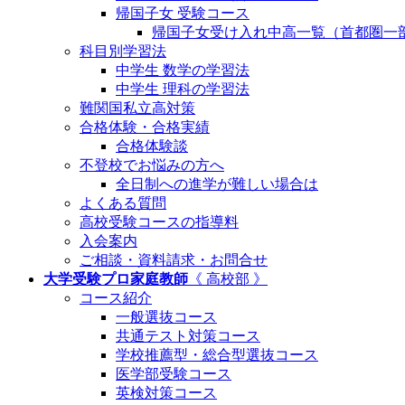
帰国子女 受験コース
帰国子女受け入れ中高一覧（首都圏一
科目別学習法
中学生 数学の学習法
中学生 理科の学習法
難関国私立高対策
合格体験・合格実績
合格体験談
不登校でお悩みの方へ
全日制への進学が難しい場合は
よくある質問
高校受験コースの指導料
入会案内
ご相談・資料請求・お問合せ
大学受験プロ家庭教師
《 高校部 》
コース紹介
一般選抜コース
共通テスト対策コース
学校推薦型・総合型選抜コース
医学部受験コース
英検対策コース