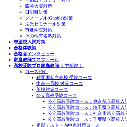
早稲田アカデミー対策
四谷大塚対策
日能研対策
グノーブル(Gnoble)対策
栄光ゼミナール対策
市進学院対策
その他有名塾対策
志望校入試対策
合格体験談
合格者
インタビュー
家庭教師
プロフィール
高校受験プロ家庭教師
《 中学部 》
コース紹介
難関国私立高校 受験コース
中高一貫校 対策コース
英検対策コース
公立高校受験コース
公立高校受験コース：東京都立高校入
公立高校受験コース：埼玉県立高校入
公立高校受験コース：神奈川県立高校
公立高校受験コース：千葉県立高校入
定期テスト・内申点対策コース