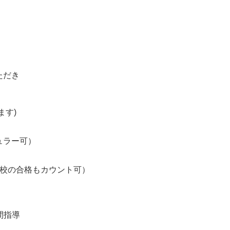
ただき
ます)
ュラー可）
願校の合格もカウント可）
間指導