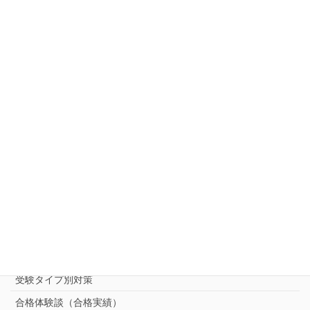
よくある質問
会社案内
アクセス
キャンペーン一覧
お知らせ
ご相談・お問い合わせ・資料請求
中受対策コース
中学受験 プロ家庭教師《小学部》
コース
（トップ）
進学塾別対策コース
志望校別中学受験対策
中学受験プロ家庭教師
完全指導コース
受験タイプ別対策
合格体験談（合格実績）