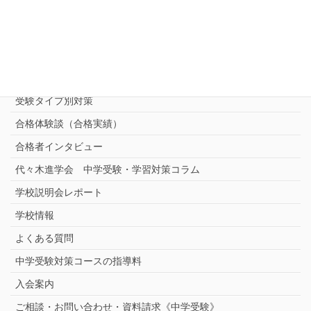
中学受験 プロ家庭教師《小学部》
コース
（トップ）
進学塾別対策コース
志望校別中学受験対策
中学受験プロ家庭教師
完全指導コース
受験タイプ別対策
合格体験談（合格実績）
合格者インタビュー
代々木進学会 中学受験・学習対策コラム
学校説明会レポート
学校情報
よくある質問
中学受験対策コースの指導料
入会案内
ご相談・お問い合わせ・資料請求《中学受験》