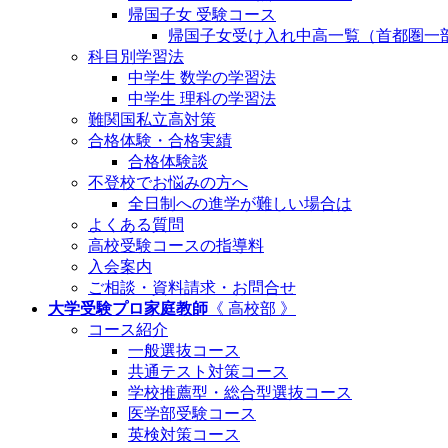
帰国子女 受験コース
帰国子女受け入れ中高一覧（首都圏一
科目別学習法
中学生 数学の学習法
中学生 理科の学習法
難関国私立高対策
合格体験・合格実績
合格体験談
不登校でお悩みの方へ
全日制への進学が難しい場合は
よくある質問
高校受験コースの指導料
入会案内
ご相談・資料請求・お問合せ
大学受験プロ家庭教師
《 高校部 》
コース紹介
一般選抜コース
共通テスト対策コース
学校推薦型・総合型選抜コース
医学部受験コース
英検対策コース