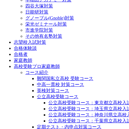
四谷大塚対策
日能研対策
グノーブル(Gnoble)対策
栄光ゼミナール対策
市進学院対策
その他有名塾対策
志望校入試対策
合格体験談
合格者
家庭教師
高校受験プロ家庭教師
コース紹介
難関国私立高校 受験コース
中高一貫校 対策コース
英検対策コース
公立高校受験コース
公立高校受験コース：東京都立高校入
公立高校受験コース：埼玉県立高校入
公立高校受験コース：神奈川県立高校
公立高校受験コース：千葉県立高校入
定期テスト・内申点対策コース