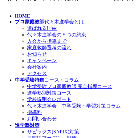
HOME
プロ家庭教師
代々木進学会とは
選ばれる理由
代々木進学会の５つの約束
入会から指導まで
家庭教師選考の流れ
お知らせ
キャンペーン
会社案内
アクセス
中学受験特集
コース・コラム
中学受験プロ家庭教師
完全指導コース
進学塾別対策コース
学校説明会レポート
代々木進学会 中学受験・学習対策コラム
指導料
お問い合わせ
進学塾対策
サピックス(SAPIX)対策