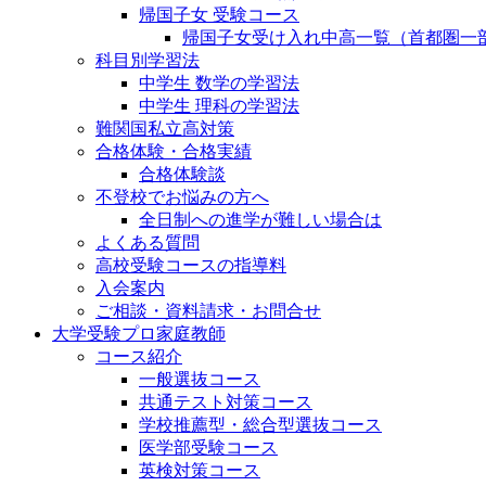
帰国子女 受験コース
帰国子女受け入れ中高一覧（首都圏一
科目別学習法
中学生 数学の学習法
中学生 理科の学習法
難関国私立高対策
合格体験・合格実績
合格体験談
不登校でお悩みの方へ
全日制への進学が難しい場合は
よくある質問
高校受験コースの指導料
入会案内
ご相談・資料請求・お問合せ
大学受験プロ家庭教師
コース紹介
一般選抜コース
共通テスト対策コース
学校推薦型・総合型選抜コース
医学部受験コース
英検対策コース