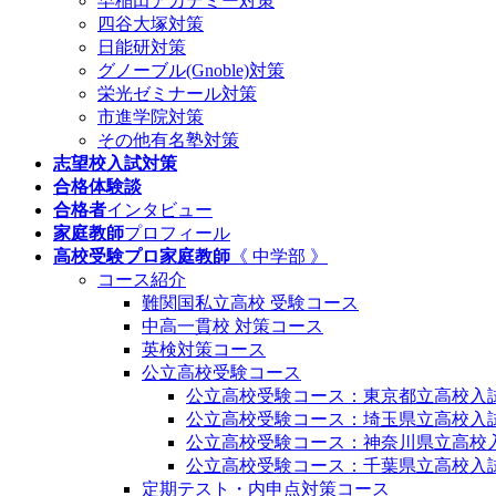
早稲田アカデミー対策
四谷大塚対策
日能研対策
グノーブル(Gnoble)対策
栄光ゼミナール対策
市進学院対策
その他有名塾対策
志望校入試対策
合格体験談
合格者
インタビュー
家庭教師
プロフィール
高校受験プロ家庭教師
《 中学部 》
コース紹介
難関国私立高校 受験コース
中高一貫校 対策コース
英検対策コース
公立高校受験コース
公立高校受験コース：東京都立高校入
公立高校受験コース：埼玉県立高校入
公立高校受験コース：神奈川県立高校
公立高校受験コース：千葉県立高校入
定期テスト・内申点対策コース