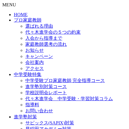
MENU
HOME
プロ家庭教師
選ばれる理由
代々木進学会の５つの約束
入会から指導まで
家庭教師選考の流れ
お知らせ
キャンペーン
会社案内
アクセス
中学受験特集
中学受験プロ家庭教師
完全指導コース
進学塾別対策コース
学校説明会レポート
代々木進学会 中学受験・学習対策コラム
指導料
お問い合わせ
進学塾対策
サピックス(SAPIX)対策
早稲田アカデミー対策