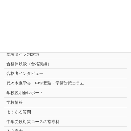
中受対策コース
中学受験 プロ家庭教師《小学部》
コース
（トップ）
進学塾別対策コース
志望校別中学受験対策
中学受験プロ家庭教師
完全指導コース
受験タイプ別対策
合格体験談（合格実績）
合格者インタビュー
代々木進学会 中学受験・学習対策コラム
学校説明会レポート
学校情報
よくある質問
中学受験対策コースの指導料