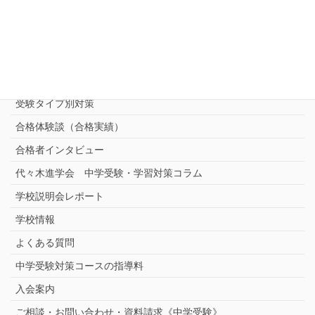
中学受験 プロ家庭教師《小学部》
コース
（トップ）
進学塾別対策コース
志望校別中学受験対策
中学受験プロ家庭教師
完全指導コース
受験タイプ別対策
合格体験談（合格実績）
合格者インタビュー
代々木進学会 中学受験・学習対策コラム
学校説明会レポート
学校情報
よくある質問
中学受験対策コースの指導料
入会案内
ご相談・お問い合わせ・資料請求《中学受験》