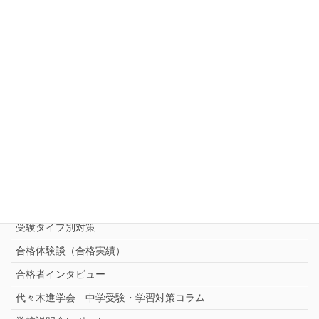
キャンペーン一覧
お知らせ
ご相談・お問い合わせ・資料請求
中受対策コース
中学受験 プロ家庭教師《小学部》
コース
（トップ）
進学塾別対策コース
志望校別中学受験対策
中学受験プロ家庭教師
完全指導コース
受験タイプ別対策
合格体験談（合格実績）
合格者インタビュー
代々木進学会 中学受験・学習対策コラム