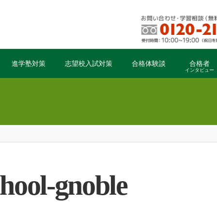
進学塾対策
志望校入試対策
合格体験談
合格者
インタビュー
chool-gnoble