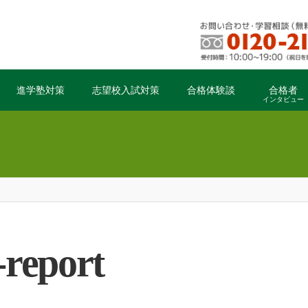
進学塾対策
志望校入試対策
合格体験談
合格者
インタビュー
-report