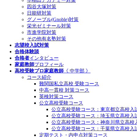
早稲田アカデミー対策
四谷大塚対策
日能研対策
グノーブル(Gnoble)対策
栄光ゼミナール対策
市進学院対策
その他有名塾対策
志望校入試対策
合格体験談
合格者
インタビュー
家庭教師
プロフィール
高校受験プロ家庭教師
《 中学部 》
コース紹介
難関国私立高校 受験コース
中高一貫校 対策コース
英検対策コース
公立高校受験コース
公立高校受験コース：東京都立高校入
公立高校受験コース：埼玉県立高校入
公立高校受験コース：神奈川県立高校
公立高校受験コース：千葉県立高校入
定期テスト・内申点対策コース