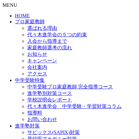
MENU
HOME
プロ家庭教師
選ばれる理由
代々木進学会の５つの約束
入会から指導まで
家庭教師選考の流れ
お知らせ
キャンペーン
会社案内
アクセス
中学受験特集
中学受験プロ家庭教師
完全指導コース
進学塾別対策コース
学校説明会レポート
代々木進学会 中学受験・学習対策コラム
指導料
お問い合わせ
進学塾対策
サピックス(SAPIX)対策
早稲田アカデミー対策