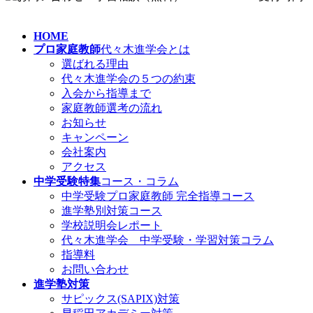
HOME
プロ家庭教師
代々木進学会とは
選ばれる理由
代々木進学会の５つの約束
入会から指導まで
家庭教師選考の流れ
お知らせ
キャンペーン
会社案内
アクセス
中学受験特集
コース・コラム
中学受験プロ家庭教師
完全指導コース
進学塾別対策コース
学校説明会レポート
代々木進学会 中学受験・学習対策コラム
指導料
お問い合わせ
進学塾対策
サピックス(SAPIX)対策