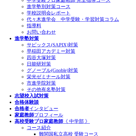
中学受験プロ家庭教師
完全指導コース
進学塾別対策コース
学校説明会レポート
代々木進学会 中学受験・学習対策コラム
指導料
お問い合わせ
進学塾対策
サピックス(SAPIX)対策
早稲田アカデミー対策
四谷大塚対策
日能研対策
グノーブル(Gnoble)対策
栄光ゼミナール対策
市進学院対策
その他有名塾対策
志望校入試対策
合格体験談
合格者
インタビュー
家庭教師
プロフィール
高校受験プロ家庭教師
《 中学部 》
コース紹介
難関国私立高校 受験コース