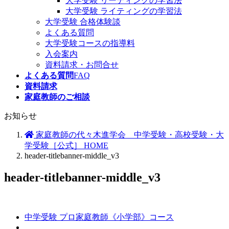
大学受験 リーディングの学習法
大学受験 ライティングの学習法
大学受験 合格体験談
よくある質問
大学受験コースの指導料
入会案内
資料請求・お問合せ
よくある質問
FAQ
資料請求
家庭教師のご相談
お知らせ
家庭教師の代々木進学会 中学受験・高校受験・大
学受験［公式］ HOME
header-titlebanner-middle_v3
header-titlebanner-middle_v3
中学受験 プロ家庭教師《小学部》
コース