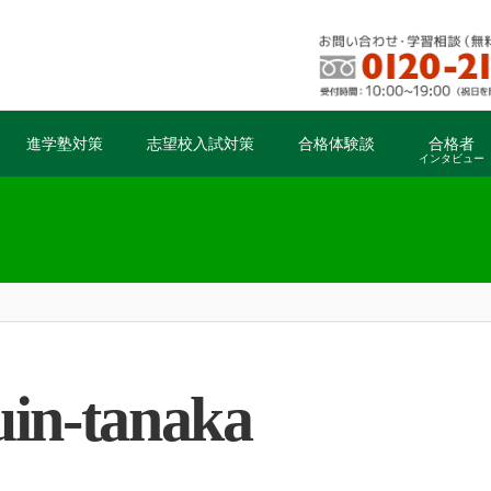
進学塾対策
志望校入試対策
合格体験談
合格者
インタビュー
uin-tanaka