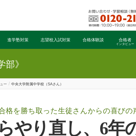
進学塾対策
志望校入試対策
合格体験談
合格者
インタビュー
学部》
ュー
中央大学附属中学校（SAさん）
合格を勝ち取った生徒さんからの喜びの