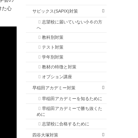
けた心
サピックス(SAPIX)対策
志望校に届いていない小６の方
へ
教科別対策
テスト対策
学年別対策
教材の特徴と対策
オプション講座
早稲田アカデミー対策
早稲田アカデミーを知るために
早稲田アカデミーで勝ち抜くた
めに
志望校に合格するために
四谷大塚対策