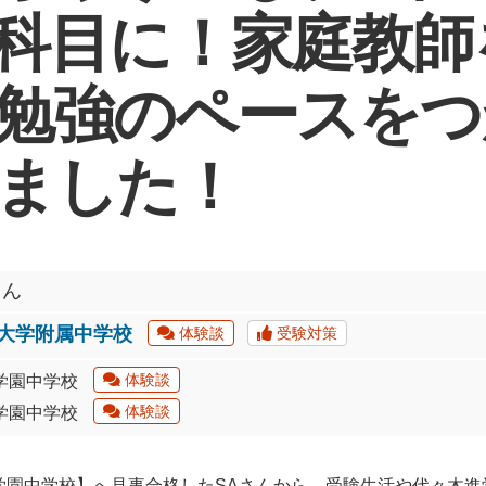
科目に！家庭教師
勉強のペースをつ
ました！
さん
大学附属中学校
体験談
受験対策
体験談
学園中学校
体験談
学園中学校
学園中学校】へ見事合格したSAさんから、受験生活や代々木進