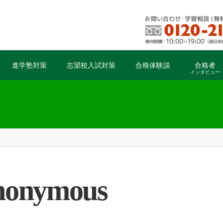
進学塾対策
志望校入試対策
合格体験談
合格者
インタビュー
-anonymous