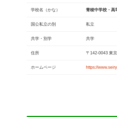
学校名
（かな）
青稜中学校・高
国公私立の別
私立
共学・別学
共学
住所
〒142-0043
ホーム
ページ
https://www.seiry