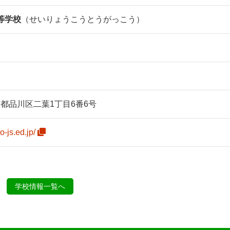
等学校
（せいりょうこうとうがっこう）
 東京都品川区二葉1丁目6番6号
o-js.ed.jp/
学校情報一覧へ