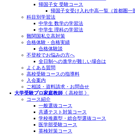
帰国子女 受験コース
帰国子女受け入れ中高一覧（首都圏一
科目別学習法
中学生 数学の学習法
中学生 理科の学習法
難関国私立高対策
合格体験・合格実績
合格体験談
不登校でお悩みの方へ
全日制への進学が難しい場合は
よくある質問
高校受験コースの指導料
入会案内
ご相談・資料請求・お問合せ
大学受験プロ家庭教師
《 高校部 》
コース紹介
一般選抜コース
共通テスト対策コース
学校推薦型・総合型選抜コース
医学部受験コース
英検対策コース