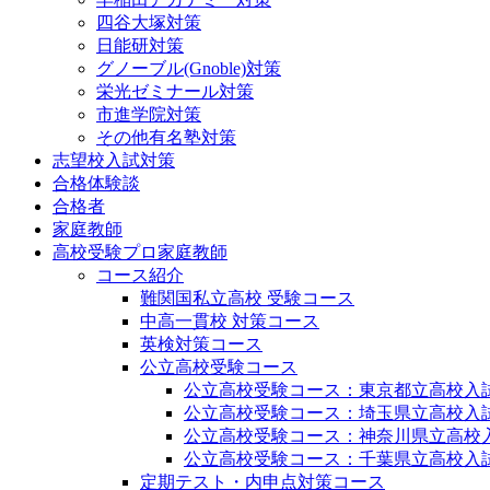
四谷大塚対策
日能研対策
グノーブル(Gnoble)対策
栄光ゼミナール対策
市進学院対策
その他有名塾対策
志望校入試対策
合格体験談
合格者
家庭教師
高校受験プロ家庭教師
コース紹介
難関国私立高校 受験コース
中高一貫校 対策コース
英検対策コース
公立高校受験コース
公立高校受験コース：東京都立高校入
公立高校受験コース：埼玉県立高校入
公立高校受験コース：神奈川県立高校
公立高校受験コース：千葉県立高校入
定期テスト・内申点対策コース