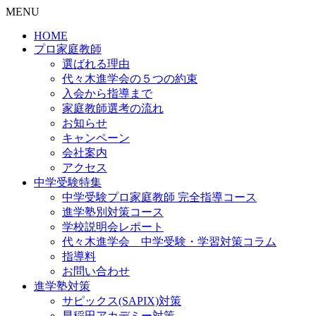
MENU
HOME
プロ家庭教師
選ばれる理由
代々木進学会の５つの約束
入会から指導まで
家庭教師選考の流れ
お知らせ
キャンペーン
会社案内
アクセス
中学受験特集
中学受験プロ家庭教師
完全指導コース
進学塾別対策コース
学校説明会レポート
代々木進学会 中学受験・学習対策コラム
指導料
お問い合わせ
進学塾対策
サピックス(SAPIX)対策
早稲田アカデミー対策