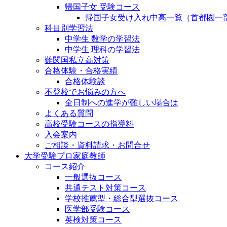
帰国子女 受験コース
帰国子女受け入れ中高一覧（首都圏一
科目別学習法
中学生 数学の学習法
中学生 理科の学習法
難関国私立高対策
合格体験・合格実績
合格体験談
不登校でお悩みの方へ
全日制への進学が難しい場合は
よくある質問
高校受験コースの指導料
入会案内
ご相談・資料請求・お問合せ
大学受験プロ家庭教師
コース紹介
一般選抜コース
共通テスト対策コース
学校推薦型・総合型選抜コース
医学部受験コース
英検対策コース