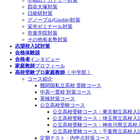
早稲田アカデミー対策
四谷大塚対策
日能研対策
グノーブル(Gnoble)対策
栄光ゼミナール対策
市進学院対策
その他有名塾対策
志望校入試対策
合格体験談
合格者
インタビュー
家庭教師
プロフィール
高校受験プロ家庭教師
《 中学部 》
コース紹介
難関国私立高校 受験コース
中高一貫校 対策コース
英検対策コース
公立高校受験コース
公立高校受験コース：東京都立高校入
公立高校受験コース：埼玉県立高校入
公立高校受験コース：神奈川県立高校
公立高校受験コース：千葉県立高校入
定期テスト・内申点対策コース