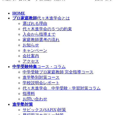
HOME
プロ家庭教師
代々木進学会とは
選ばれる理由
代々木進学会の５つの約束
入会から指導まで
家庭教師選考の流れ
お知らせ
キャンペーン
会社案内
アクセス
中学受験特集
コース・コラム
中学受験プロ家庭教師
完全指導コース
進学塾別対策コース
学校説明会レポート
代々木進学会 中学受験・学習対策コラム
指導料
お問い合わせ
進学塾対策
サピックス(SAPIX)対策