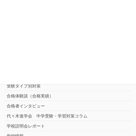
お知らせ
ご相談・お問い合わせ・資料請求
中受対策コース
中学受験 プロ家庭教師《小学部》
コース
（トップ）
進学塾別対策コース
志望校別中学受験対策
中学受験プロ家庭教師
完全指導コース
受験タイプ別対策
合格体験談（合格実績）
合格者インタビュー
代々木進学会 中学受験・学習対策コラム
学校説明会レポート
学校情報