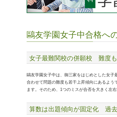
鷗友学園女子中合格へ
女子最難関校の併願校 難度
鷗友学園女子中は、御三家をはじめとした女子
合わせて問題の難度も若干上昇傾向にあるよう
ます。そのため、1つのミスが合否を大きく左
算数は出題傾向が固定化 過