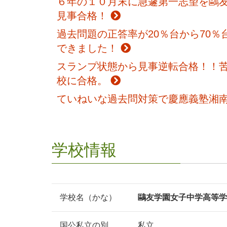
６年の１０月末に急遽第一志望を鷗
見事合格！
過去問題の正答率が20％台から70
できました！
スランプ状態から見事逆転合格！！
校に合格。
ていねいな過去問対策で慶應義塾湘
学校情報
学校名
（かな）
鷗友学園女子中学高等学
国公私立の別
私立