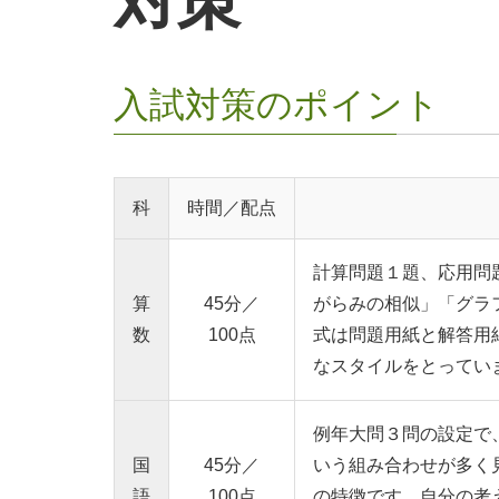
対策
入試対策のポイント
科
時間／
配点
計算問題１題、応用問
算
45分
／
がらみの相似」「グラ
数
100点
式は問題用紙と解答用
なスタイルをとってい
例年大問３問の設定で
国
45分
／
いう組み合わせが多く
語
100点
の特徴です。自分の考