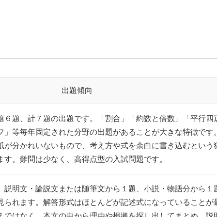
出題傾向
題６題、計７題の出題です。「割合」「約数と倍数」「平行四
フ」等毎年固定された分野の出題があることが大きな特徴です
紙が分かれいないもので、考え方や式を余白に書き込むという
ます。難問は少なく、高得点型の入試問題です。
、説明文・論説文または随筆文から１題、小説・物語分から１
見られます。解答形式はほとんどが記述式になっていることが
えではなく、本文の中から理由や根拠を探し出してまとめ、説