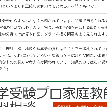
力というよりも正確な読解力とまとめる力を問うものです。
４分野からまんべんなく出題されています。問題で与えられる
生物の問題では必ずカラー写真から動植物を選ばせる出題が定
化学分野では計算や作図、グラフを描く問題もよく見られます
す。理科同様、地図や写真等の資料は全てカラー印刷されてい
えられ、それに沿っていろいろな視点から総合的な問題が出題
的なものの見方や考え方が問われていて、知識のみではない思
題です。