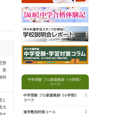
辺形
。形
独特
中学受験 プロ家庭教師《小学部》
コース
中学受験 プロ家庭教師《小学部》
コース
題と
最大
進学塾別対策コース
明す