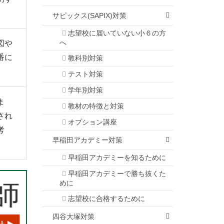
サピックス(SAPIX)対策
志望校に届いていない小６の方
へ
図や
番に
教科別対策
。
テスト対策
学年別対策
ま
教材の特徴と対策
され
オプション講座
考
早稲田アカデミー対策
早稲田アカデミーを知るために
早稲田アカデミーで勝ち抜くた
めに
志望校に合格するために
四谷大塚対策