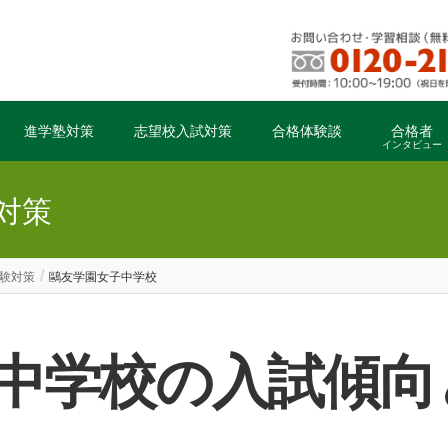
進学塾対策
志望校入試対策
合格体験談
合格者
インタビュー
対策
験対策
鷗友学園女子中学校