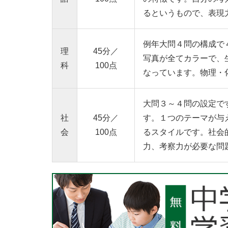
るというもので、表現
例年大問４問の構成で
理
45分
／
写真が全てカラーで、
科
100点
なっています。物理・
大問３～４問の設定で
社
45分
／
す。１つのテーマが与
会
100点
るスタイルです。社会
力、考察力が必要な問