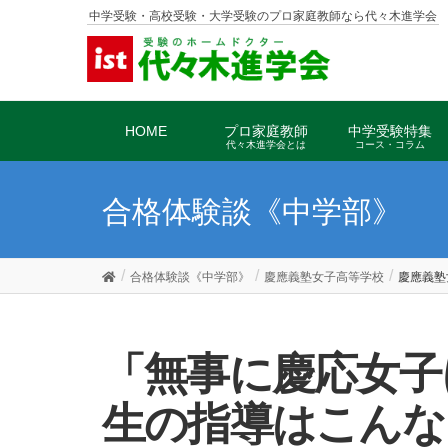
中学受験・高校受験・大学受験のプロ家庭教師なら代々木進学会
HOME
プロ家庭教師
中学受験特集
代々木進学会とは
コース・コラム
合格体験談《中学部》
合格体験談《中学部》
慶應義塾女子高等学校
慶應義塾
「無事に慶応女子に合格できて、プロの先
生の指導はこんな