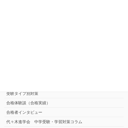
キャンペーン一覧
お知らせ
ご相談・お問い合わせ・資料請求
中受対策コース
中学受験 プロ家庭教師《小学部》
コース
（トップ）
進学塾別対策コース
志望校別中学受験対策
中学受験プロ家庭教師
完全指導コース
受験タイプ別対策
合格体験談（合格実績）
合格者インタビュー
代々木進学会 中学受験・学習対策コラム