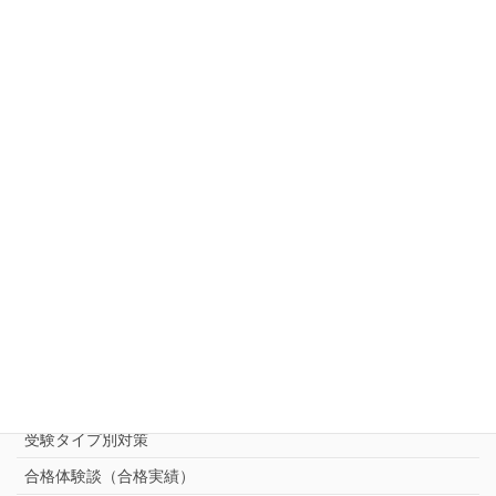
会社案内
アクセス
キャンペーン一覧
お知らせ
ご相談・お問い合わせ・資料請求
中受対策コース
中学受験 プロ家庭教師《小学部》
コース
（トップ）
進学塾別対策コース
志望校別中学受験対策
中学受験プロ家庭教師
完全指導コース
受験タイプ別対策
合格体験談（合格実績）