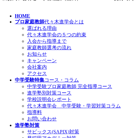
HOME
プロ家庭教師
代々木進学会とは
選ばれる理由
代々木進学会の５つの約束
入会から指導まで
家庭教師選考の流れ
お知らせ
キャンペーン
会社案内
アクセス
中学受験特集
コース・コラム
中学受験プロ家庭教師
完全指導コース
進学塾別対策コース
学校説明会レポート
代々木進学会 中学受験・学習対策コラム
指導料
お問い合わせ
進学塾対策
サピックス(SAPIX)対策