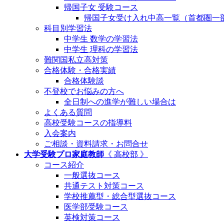
帰国子女 受験コース
帰国子女受け入れ中高一覧（首都圏一
科目別学習法
中学生 数学の学習法
中学生 理科の学習法
難関国私立高対策
合格体験・合格実績
合格体験談
不登校でお悩みの方へ
全日制への進学が難しい場合は
よくある質問
高校受験コースの指導料
入会案内
ご相談・資料請求・お問合せ
大学受験プロ家庭教師
《 高校部 》
コース紹介
一般選抜コース
共通テスト対策コース
学校推薦型・総合型選抜コース
医学部受験コース
英検対策コース