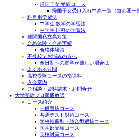
帰国子女 受験コース
帰国子女受け入れ中高一覧（首都圏一
科目別学習法
中学生 数学の学習法
中学生 理科の学習法
難関国私立高対策
合格体験・合格実績
合格体験談
不登校でお悩みの方へ
全日制への進学が難しい場合は
よくある質問
高校受験コースの指導料
入会案内
ご相談・資料請求・お問合せ
大学受験プロ家庭教師
コース紹介
一般選抜コース
共通テスト対策コース
学校推薦型・総合型選抜コース
医学部受験コース
英検対策コース