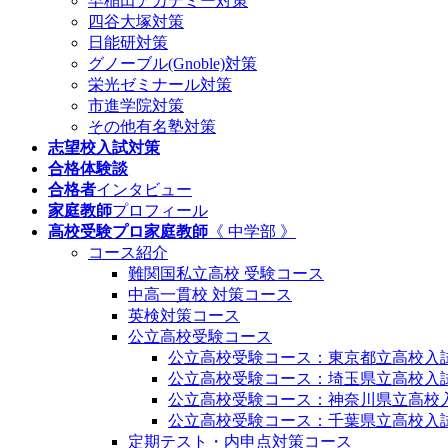
早稲田アカデミー対策
四谷大塚対策
日能研対策
グノーブル(Gnoble)対策
栄光ゼミナール対策
市進学院対策
その他有名塾対策
志望校入試対策
合格体験談
合格者
インタビュー
家庭教師
プロフィール
高校受験プロ家庭教師
《 中学部 》
コース紹介
難関国私立高校 受験コース
中高一貫校 対策コース
英検対策コース
公立高校受験コース
公立高校受験コース：東京都立高校入
公立高校受験コース：埼玉県立高校入
公立高校受験コース：神奈川県立高校
公立高校受験コース：千葉県立高校入
定期テスト・内申点対策コース