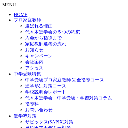
MENU
HOME
プロ家庭教師
選ばれる理由
代々木進学会の５つの約束
入会から指導まで
家庭教師選考の流れ
お知らせ
キャンペーン
会社案内
アクセス
中学受験特集
中学受験プロ家庭教師
完全指導コース
進学塾別対策コース
学校説明会レポート
代々木進学会 中学受験・学習対策コラム
指導料
お問い合わせ
進学塾対策
サピックス(SAPIX)対策
早稲田アカデミー対策