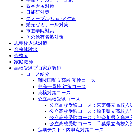
四谷大塚対策
日能研対策
グノーブル(Gnoble)対策
栄光ゼミナール対策
市進学院対策
その他有名塾対策
志望校入試対策
合格体験談
合格者
家庭教師
高校受験プロ家庭教師
コース紹介
難関国私立高校 受験コース
中高一貫校 対策コース
英検対策コース
公立高校受験コース
公立高校受験コース：東京都立高校入
公立高校受験コース：埼玉県立高校入
公立高校受験コース：神奈川県立高校
公立高校受験コース：千葉県立高校入
定期テスト・内申点対策コース