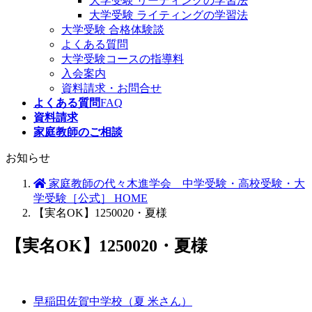
大学受験 リーディングの学習法
大学受験 ライティングの学習法
大学受験 合格体験談
よくある質問
大学受験コースの指導料
入会案内
資料請求・お問合せ
よくある質問
FAQ
資料請求
家庭教師のご相談
お知らせ
家庭教師の代々木進学会 中学受験・高校受験・大
学受験［公式］ HOME
【実名OK】1250020・夏様
【実名OK】1250020・夏様
早稲田佐賀中学校（夏 米さん）