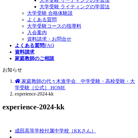
大学受験 リーディングの学習法
大学受験 ライティングの学習法
大学受験 合格体験談
よくある質問
大学受験コースの指導料
入会案内
資料請求・お問合せ
よくある質問
FAQ
資料請求
家庭教師のご相談
お知らせ
家庭教師の代々木進学会 中学受験・高校受験・大
学受験［公式］ HOME
experience-2024-kk
experience-2024-kk
成田高等学校付属中学校（KKさん）