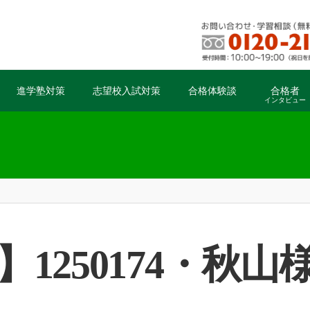
進学塾対策
志望校入試対策
合格体験談
合格者
インタビュー
】1250174・秋山