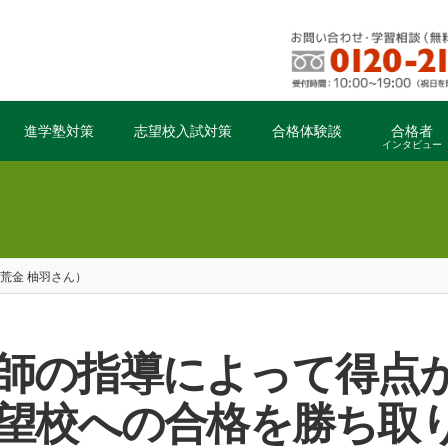
進学塾対策
志望校入試対策
合格体験談
合格者
インタビュー
荒金 柚羽さん）
志望校への合格を勝ち取