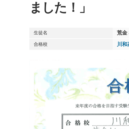
ました！」
荒金
生徒名
川和
合格校