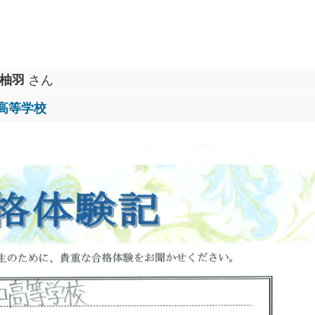
 柚羽
さん
高等学校