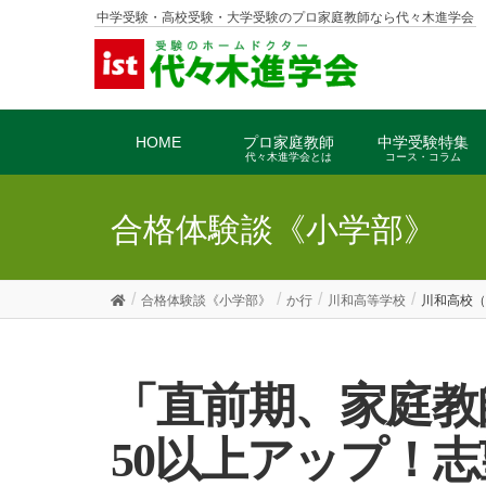
中学受験・高校受験・大学受験のプロ家庭教師なら代々木進学会
HOME
プロ家庭教師
中学受験特集
代々木進学会とは
コース・コラム
合格体験談《小学部》
合格体験談《小学部》
か行
川和高等学校
川和高校（
「直前期、家庭教師の指導によって得点が
50以上アップ！