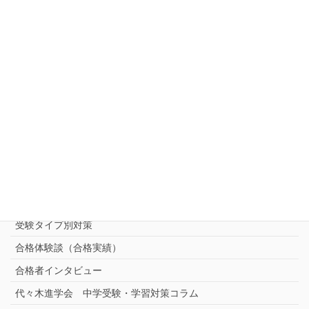
キャンペーン一覧
お知らせ
ご相談・お問い合わせ・資料請求
中受対策コース
中学受験 プロ家庭教師《小学部》
コース
（トップ）
進学塾別対策コース
志望校別中学受験対策
中学受験プロ家庭教師
完全指導コース
受験タイプ別対策
合格体験談（合格実績）
合格者インタビュー
代々木進学会 中学受験・学習対策コラム