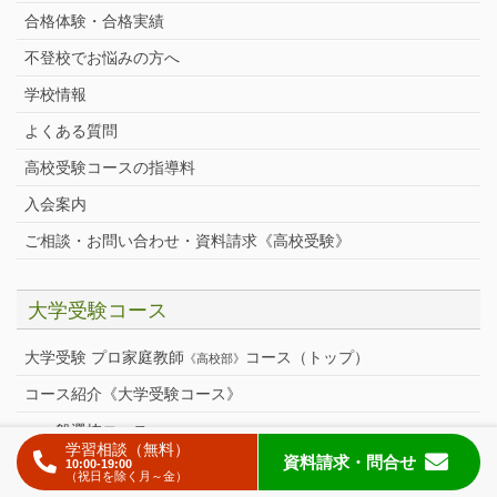
合格体験・合格実績
不登校でお悩みの方へ
学校情報
よくある質問
高校受験コースの指導料
入会案内
ご相談・お問い合わせ・資料請求《高校受験》
大学受験コース
大学受験 プロ家庭教師
コース（トップ）
《高校部》
コース紹介《大学受験コース》
一般選抜コース
学習相談（無料）
資料請求
・問合せ
10:00-19:00
共通テスト対策コース
（祝日を除く月～金）