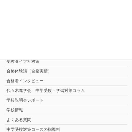
中受対策コース
中学受験 プロ家庭教師《小学部》
コース
（トップ）
進学塾別対策コース
志望校別中学受験対策
中学受験プロ家庭教師
完全指導コース
受験タイプ別対策
合格体験談（合格実績）
合格者インタビュー
代々木進学会 中学受験・学習対策コラム
学校説明会レポート
学校情報
よくある質問
中学受験対策コースの指導料