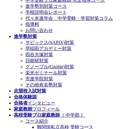
中学受験プロ家庭教師
完全指導コース
進学塾別対策コース
学校説明会レポート
代々木進学会 中学受験・学習対策コラム
指導料
お問い合わせ
進学塾対策
サピックス(SAPIX)対策
早稲田アカデミー対策
四谷大塚対策
日能研対策
グノーブル(Gnoble)対策
栄光ゼミナール対策
市進学院対策
その他有名塾対策
志望校入試対策
合格体験談
合格者
インタビュー
家庭教師
プロフィール
高校受験プロ家庭教師
《 中学部 》
コース紹介
難関国私立高校 受験コース