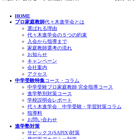
HOME
プロ家庭教師
代々木進学会とは
選ばれる理由
代々木進学会の５つの約束
入会から指導まで
家庭教師選考の流れ
お知らせ
キャンペーン
会社案内
アクセス
中学受験特集
コース・コラム
中学受験プロ家庭教師
完全指導コース
進学塾別対策コース
学校説明会レポート
代々木進学会 中学受験・学習対策コラム
指導料
お問い合わせ
進学塾対策
サピックス(SAPIX)対策