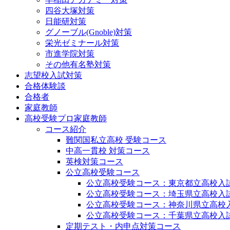
四谷大塚対策
日能研対策
グノーブル(Gnoble)対策
栄光ゼミナール対策
市進学院対策
その他有名塾対策
志望校入試対策
合格体験談
合格者
家庭教師
高校受験プロ家庭教師
コース紹介
難関国私立高校 受験コース
中高一貫校 対策コース
英検対策コース
公立高校受験コース
公立高校受験コース：東京都立高校入
公立高校受験コース：埼玉県立高校入
公立高校受験コース：神奈川県立高校
公立高校受験コース：千葉県立高校入
定期テスト・内申点対策コース