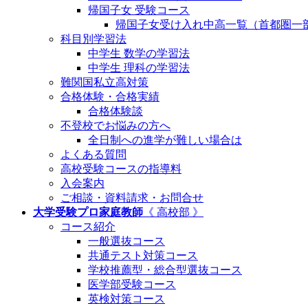
帰国子女 受験コース
帰国子女受け入れ中高一覧（首都圏一
科目別学習法
中学生 数学の学習法
中学生 理科の学習法
難関国私立高対策
合格体験・合格実績
合格体験談
不登校でお悩みの方へ
全日制への進学が難しい場合は
よくある質問
高校受験コースの指導料
入会案内
ご相談・資料請求・お問合せ
大学受験プロ家庭教師
《 高校部 》
コース紹介
一般選抜コース
共通テスト対策コース
学校推薦型・総合型選抜コース
医学部受験コース
英検対策コース