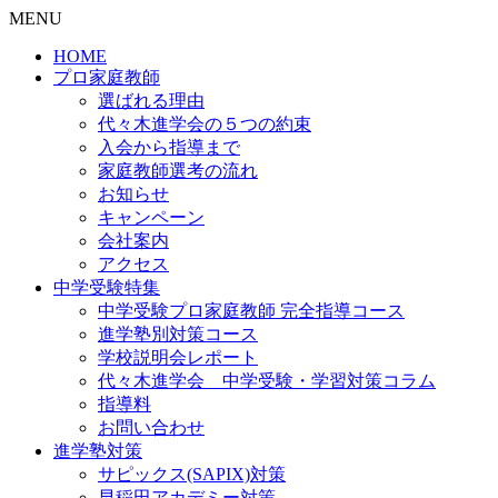
MENU
HOME
プロ家庭教師
選ばれる理由
代々木進学会の５つの約束
入会から指導まで
家庭教師選考の流れ
お知らせ
キャンペーン
会社案内
アクセス
中学受験特集
中学受験プロ家庭教師
完全指導コース
進学塾別対策コース
学校説明会レポート
代々木進学会 中学受験・学習対策コラム
指導料
お問い合わせ
進学塾対策
サピックス(SAPIX)対策
早稲田アカデミー対策