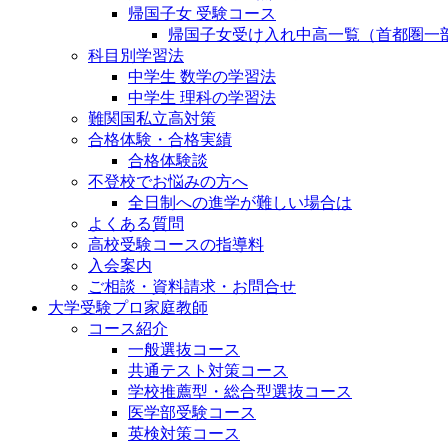
帰国子女 受験コース
帰国子女受け入れ中高一覧（首都圏一
科目別学習法
中学生 数学の学習法
中学生 理科の学習法
難関国私立高対策
合格体験・合格実績
合格体験談
不登校でお悩みの方へ
全日制への進学が難しい場合は
よくある質問
高校受験コースの指導料
入会案内
ご相談・資料請求・お問合せ
大学受験プロ家庭教師
コース紹介
一般選抜コース
共通テスト対策コース
学校推薦型・総合型選抜コース
医学部受験コース
英検対策コース