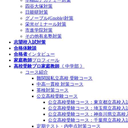
早稲田アカデミー対策
四谷大塚対策
日能研対策
グノーブル(Gnoble)対策
栄光ゼミナール対策
市進学院対策
その他有名塾対策
志望校入試対策
合格体験談
合格者
インタビュー
家庭教師
プロフィール
高校受験プロ家庭教師
《 中学部 》
コース紹介
難関国私立高校 受験コース
中高一貫校 対策コース
英検対策コース
公立高校受験コース
公立高校受験コース：東京都立高校入
公立高校受験コース：埼玉県立高校入
公立高校受験コース：神奈川県立高校
公立高校受験コース：千葉県立高校入
定期テスト・内申点対策コース