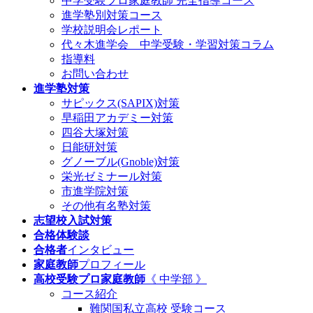
中学受験プロ家庭教師
完全指導コース
進学塾別対策コース
学校説明会レポート
代々木進学会 中学受験・学習対策コラム
指導料
お問い合わせ
進学塾対策
サピックス(SAPIX)対策
早稲田アカデミー対策
四谷大塚対策
日能研対策
グノーブル(Gnoble)対策
栄光ゼミナール対策
市進学院対策
その他有名塾対策
志望校入試対策
合格体験談
合格者
インタビュー
家庭教師
プロフィール
高校受験プロ家庭教師
《 中学部 》
コース紹介
難関国私立高校 受験コース