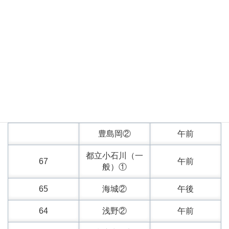
受験日2/3
R4偏差値
学校名
午前・午後
72
筑波大駒場
午前
68
筑波大附属
午前
早稲田②
午前
豊島岡②
午前
都立小石川（一
67
午前
般）①
65
海城②
午後
64
浅野②
午前