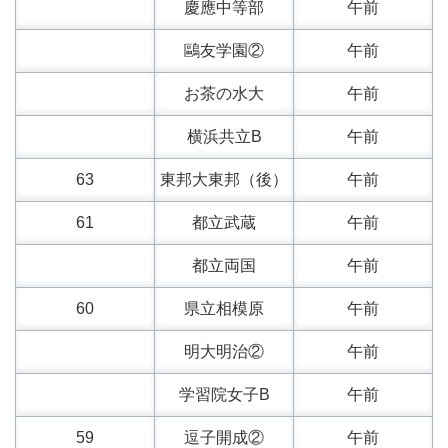
慶應中等部
午前
鷗友学園②
午前
お茶の水大
午前
横浜共立B
午前
63
東邦大東邦（後）
午前
61
都立武蔵
午前
都立両国
午前
60
県立相模原
午前
明大明治②
午前
学習院女子B
午前
59
逗子開成②
午前