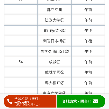
都立立川
午前
法政大学②
午前
青山横英和C
午後
開智日本橋③
午後
国学久我山ST②
午後
54
成城②
午前
成城学園②
午前
専大松戸③
午前
東京女学院④
午前
学習相談（無料）
資料請求
・問合せ
10:00-19:00
恵泉③
午後
（祝日を除く月～金）